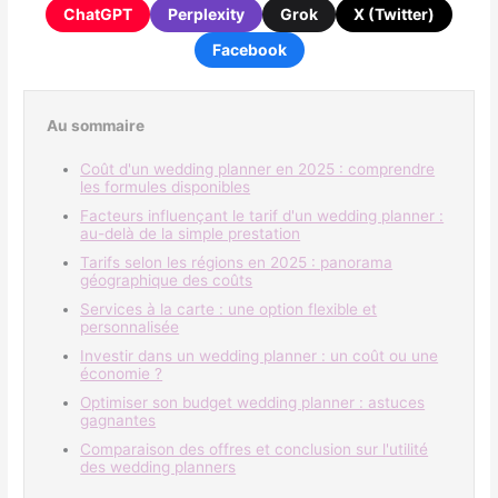
ChatGPT
Perplexity
Grok
X (Twitter)
Facebook
Au sommaire
Coût d'un wedding planner en 2025 : comprendre
les formules disponibles
Facteurs influençant le tarif d'un wedding planner :
au-delà de la simple prestation
Tarifs selon les régions en 2025 : panorama
géographique des coûts
Services à la carte : une option flexible et
personnalisée
Investir dans un wedding planner : un coût ou une
économie ?
Optimiser son budget wedding planner : astuces
gagnantes
Comparaison des offres et conclusion sur l'utilité
des wedding planners