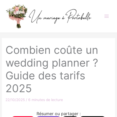
Aller
au
contenu
Combien coûte un
wedding planner ?
Guide des tarifs
2025
22/10/2025
/
6 minutes de lecture
Résumer ou partager :