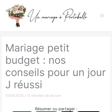
Aller
au
contenu
Mariage petit
budget : nos
conseils pour un jour
J réussi
11/09/2025
/
12 minutes de lecture
Résumer ou partager :