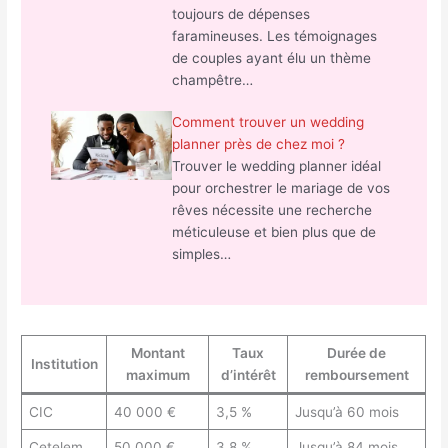
toujours de dépenses
faramineuses. Les témoignages
de couples ayant élu un thème
champêtre…
Comment trouver un wedding
planner près de chez moi ?
Trouver le wedding planner idéal
pour orchestrer le mariage de vos
rêves nécessite une recherche
méticuleuse et bien plus que de
simples…
Montant
Taux
Durée de
Institution
maximum
d’intérêt
remboursement
CIC
40 000 €
3,5 %
Jusqu’à 60 mois
Cetelem
50 000 €
3,8 %
Jusqu’à 84 mois