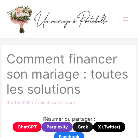
Aller
au
contenu
Comment financer
son mariage : toutes
les solutions
30/08/2025
/
7 minutes de lecture
Résumer ou partager :
ChatGPT
Perplexity
Grok
X (Twitter)
Facebook