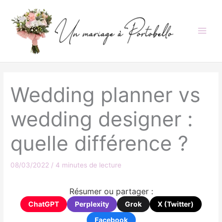
Aller
au
contenu
Wedding planner vs
wedding designer :
quelle différence ?
08/03/2022
/
4 minutes de lecture
Résumer ou partager :
ChatGPT
Perplexity
Grok
X (Twitter)
Facebook